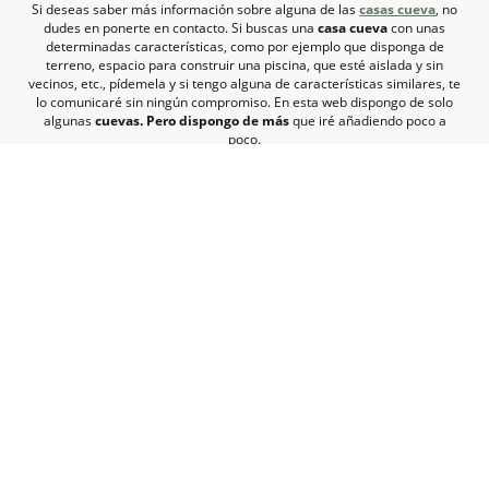
Si deseas saber más información sobre alguna de las
casas cueva
, no
dudes en ponerte en contacto. Si buscas una
casa cueva
con unas
determinadas características, como por ejemplo que disponga de
terreno, espacio para construir una piscina, que esté aislada y sin
vecinos, etc., pídemela y si tengo alguna de características similares, te
lo comunicaré sin ningún compromiso. En esta web dispongo de solo
algunas
cuevas. Pero dispongo de más
que iré añadiendo poco a
poco.
Ponte en contacto
Teléfono
:
+34 659 725 680
(mándame WhatsApp)
Correo electrónico
:
info@tucueva.com
Dirección
: Calle Alhanda, Benamaurel, 18817, Granada, España